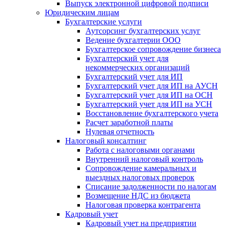
Выпуск электронной цифровой подписи
Юридическим лицам
Бухгалтерские услуги
Аутсорсинг бухгалтерских услуг
Ведение бухгалтерии ООО
Бухгалтерское сопровождение бизнеса
Бухгалтерский учет для
некоммерческих организаций
Бухгалтерский учет для ИП
Бухгалтерский учет для ИП на АУСН
Бухгалтерский учет для ИП на ОСН
Бухгалтерский учет для ИП на УСН
Восстановление бухгалтерского учета
Расчет заработной платы
Нулевая отчетность
Налоговый консалтинг
Работа с налоговыми органами
Внутренний налоговый контроль
Сопровождение камеральных и
выездных налоговых проверок
Списание задолженности по налогам
Возмещение НДС из бюджета
Налоговая проверка контрагента
Кадровый учет
Кадровый учет на предприятии